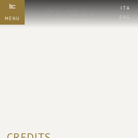
ITA
ENG
MENU
CREDITS