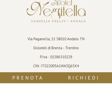
Via Paganella, 32
38010
Andalo
TN
Dolomiti di Brenta - Trentino
P.Iva : 01386310229
CIN: IT022005A1WA5Q65X4
PRENOTA
RICHIEDI
CONTATTACI
Tel
+39 0461 585802
info@negritella.it