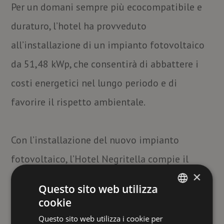
Per un domani sempre più ecocompatibile e
duraturo, l’hotel ha provveduto
all’installazione di un impianto fotovoltaico
da 51,48 kWp, che consentirà di abbattere i
costi energetici nel lungo periodo e di
favorire il rispetto ambientale.
Con l’installazione del nuovo impianto
fotovoltaico, l’Hotel Negritella compie il
×
primo passo verso un futuro improntato alla
Questo sito web utilizza
sostenibilità, puntando a ridurre le emissioni
cookie
ITALIAN
di CO₂ e a migliorare l’efficienza energetica
Questo sito web utilizza i cookie per
ENGLISH