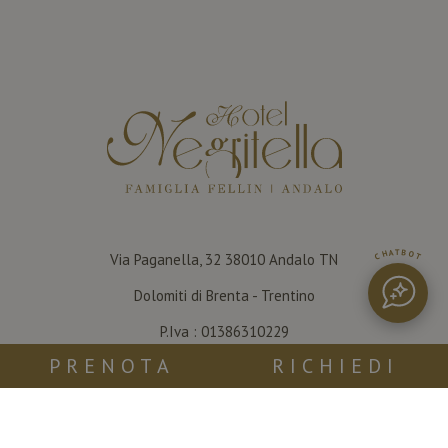
CHATBOT
Via Paganella, 32
38010
Andalo
TN
Dolomiti di Brenta - Trentino
P.Iva : 01386310229
PRENOTA
RICHIEDI
CIN: IT022005A1WA5Q65X4
CONTATTACI