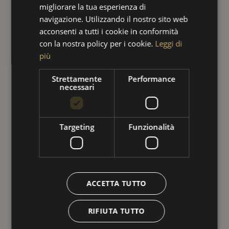
migliorare la tua esperienza di
della struttura.
navigazione. Utilizzando il nostro sito web
acconsenti a tutti i cookie in conformità
con la nostra policy per i cookie.
Leggi di
Costo totale del progetto: €74.445,80
più
Contributo FESR: €29.788,32
Strettamente
Performance
necessari
Targeting
Funzionalità
ACCETTA TUTTO
RIFIUTA TUTTO